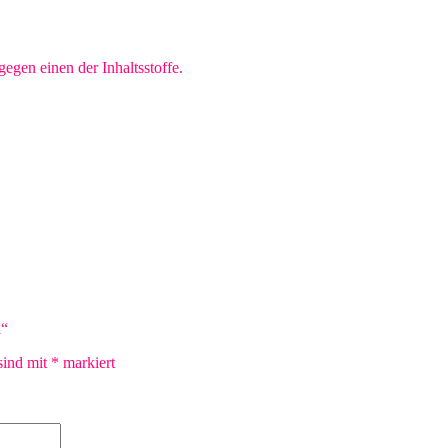
egen einen der Inhaltsstoffe.
l“
sind mit
*
markiert