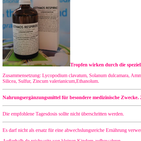
Tropfen wirken durch die spezi
Zusammensetzung: Lycopodium clavatum, Solanum dulcamara, Ammon
Silicea, Sulfur, Zincum valerianicum,Ethanolum.
Nahrungsergänz
ungsmittel für besondere medizinische Zwecke
Die empfohlene Tagesdosis sollte nicht überschritten werden.
Es darf nicht als ersatz für eine abwechslungsreiche Ernährung verw
Außerhalb de reichweite von kleinen Kindern aufbewahren.