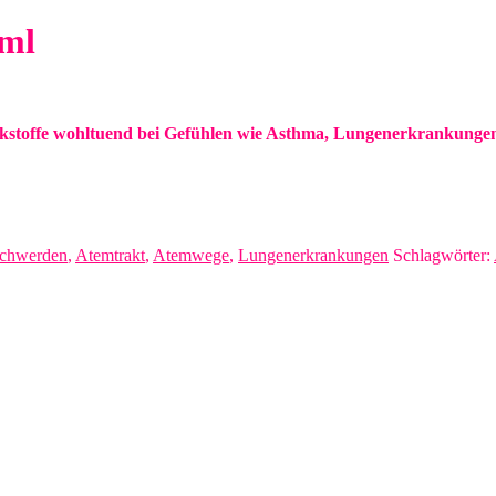
ml
irkstoffe wohltuend bei Gefühlen wie Asthma, Lungenerkrankung
chwerden
,
Atemtrakt
,
Atemwege
,
Lungenerkrankungen
Schlagwörter: