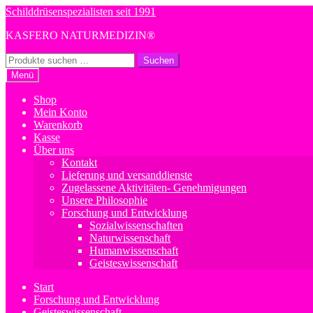
Zur
Zum
Schilddrüsenspezialisten seit 1991
Navigation
Inhalt
KASFERO NATURMEDIZIN®
springen
springen
Suchen
Suchen
nach:
Menü
Shop
Mein Konto
Warenkorb
Kasse
Über uns
Kontakt
Lieferung und versanddienste
Zugelassene Aktivitäten- Genehmigungen
Unsere Philosophie
Forschung und Entwicklung
Sozialwissenschaften
Naturwissenschaft
Humanwissenschaft
Geisteswissenschaft
Start
Forschung und Entwicklung
Geisteswissenschaft