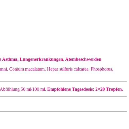
n wie Asthma, Lungenerkrankungen, Atembeschwerden
, Conium macalatum, Hepar sulfuris calcarea, Phosphorus,
Abfühlung 50 ml/100 ml.
Empfohlene Tagesdosis: 2×20 Tropfen.