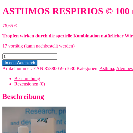
ASTHMOS RESPIRIOS © 100 
76,65
€
Tropfen wirken durch die spezielle Kombination natürlicher W
17 vorrätig (kann nachbestellt werden)
ASTHMOS
RESPIRIOS
In den Warenkorb
©
Artikelnummer:
EAN 8588005951630
Kategorien:
Asthma
,
Atembes
100
ml
Beschreibung
Menge
Rezensionen (0)
Beschreibung