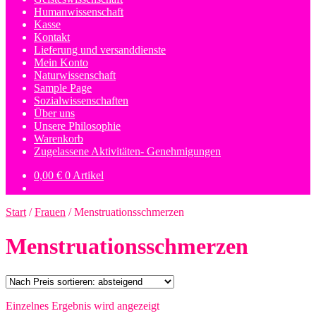
Humanwissenschaft
Kasse
Kontakt
Lieferung und versanddienste
Mein Konto
Naturwissenschaft
Sample Page
Sozialwissenschaften
Über uns
Unsere Philosophie
Warenkorb
Zugelassene Aktivitäten- Genehmigungen
0,00
€
0 Artikel
Start
/
Frauen
/
Menstruationsschmerzen
Menstruationsschmerzen
Einzelnes Ergebnis wird angezeigt