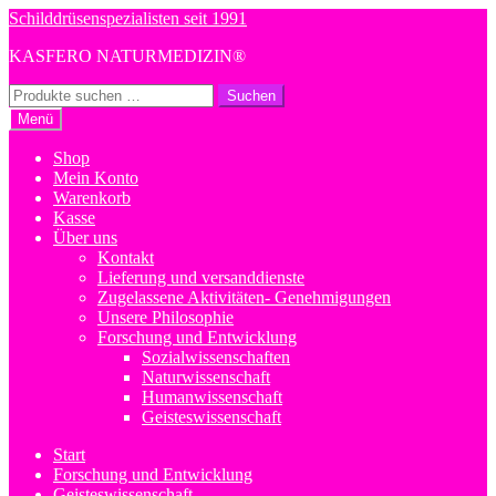
Zur
Zum
Schilddrüsenspezialisten seit 1991
Navigation
Inhalt
KASFERO NATURMEDIZIN®
springen
springen
Suchen
Suchen
nach:
Menü
Shop
Mein Konto
Warenkorb
Kasse
Über uns
Kontakt
Lieferung und versanddienste
Zugelassene Aktivitäten- Genehmigungen
Unsere Philosophie
Forschung und Entwicklung
Sozialwissenschaften
Naturwissenschaft
Humanwissenschaft
Geisteswissenschaft
Start
Forschung und Entwicklung
Geisteswissenschaft