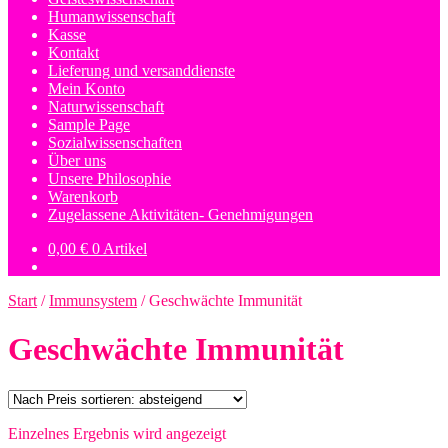
Humanwissenschaft
Kasse
Kontakt
Lieferung und versanddienste
Mein Konto
Naturwissenschaft
Sample Page
Sozialwissenschaften
Über uns
Unsere Philosophie
Warenkorb
Zugelassene Aktivitäten- Genehmigungen
0,00
€
0 Artikel
Start
/
Immunsystem
/
Geschwächte Immunität
Geschwächte Immunität
Einzelnes Ergebnis wird angezeigt