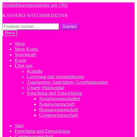
Zur
Zum
Schilddrüsenspezialisten seit 1991
Navigation
Inhalt
KASFERO NATURMEDIZIN®
springen
springen
Suchen
Suchen
nach:
Menü
Shop
Mein Konto
Warenkorb
Kasse
Über uns
Kontakt
Lieferung und versanddienste
Zugelassene Aktivitäten- Genehmigungen
Unsere Philosophie
Forschung und Entwicklung
Sozialwissenschaften
Naturwissenschaft
Humanwissenschaft
Geisteswissenschaft
Start
Forschung und Entwicklung
Geisteswissenschaft