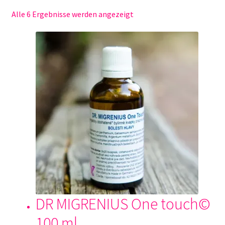
Kasse
Nach
Alle 6 Ergebnisse werden angezeigt
Preis
Kontakt
sortiert:
absteigend
Lieferung und versanddienste
Mein Konto
Naturwissenschaft
Sample Page
Sozialwissenschaften
Über uns
DR MIGRENIUS One touch©
Unsere Philosophie
100 ml