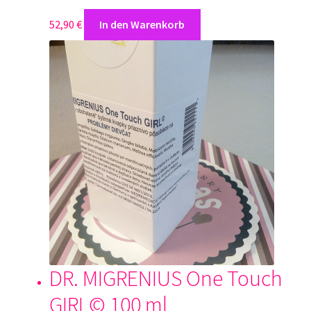
52,90
€
In den Warenkorb
DR. MIGRENIUS One Touch
GIRL© 100 ml