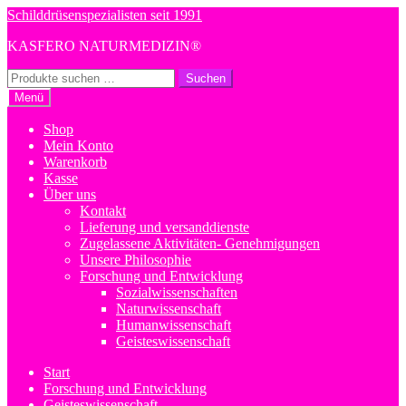
Zur
Zum
Schilddrüsenspezialisten seit 1991
Navigation
Inhalt
KASFERO NATURMEDIZIN®
springen
springen
Suchen
Suchen
nach:
Menü
Shop
Mein Konto
Warenkorb
Kasse
Über uns
Kontakt
Lieferung und versanddienste
Zugelassene Aktivitäten- Genehmigungen
Unsere Philosophie
Forschung und Entwicklung
Sozialwissenschaften
Naturwissenschaft
Humanwissenschaft
Geisteswissenschaft
Start
Forschung und Entwicklung
Geisteswissenschaft