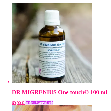
Preis
sortiert:
absteigend
DR MIGRENIUS One touch© 100 ml
69,90
€
In den Warenkorb