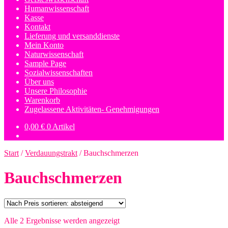
Humanwissenschaft
Kasse
Kontakt
Lieferung und versanddienste
Mein Konto
Naturwissenschaft
Sample Page
Sozialwissenschaften
Über uns
Unsere Philosophie
Warenkorb
Zugelassene Aktivitäten- Genehmigungen
0,00
€
0 Artikel
Start
/
Verdauungstrakt
/
Bauchschmerzen
Bauchschmerzen
Nach
Alle 2 Ergebnisse werden angezeigt