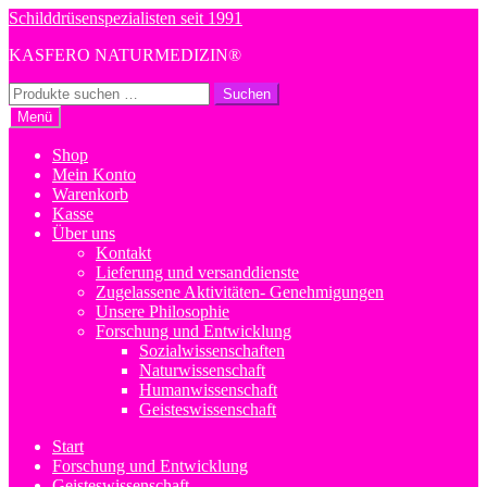
Zur
Zum
Schilddrüsenspezialisten seit 1991
Navigation
Inhalt
KASFERO NATURMEDIZIN®
springen
springen
Suchen
Suchen
nach:
Menü
Shop
Mein Konto
Warenkorb
Kasse
Über uns
Kontakt
Lieferung und versanddienste
Zugelassene Aktivitäten- Genehmigungen
Unsere Philosophie
Forschung und Entwicklung
Sozialwissenschaften
Naturwissenschaft
Humanwissenschaft
Geisteswissenschaft
Start
Forschung und Entwicklung
Geisteswissenschaft