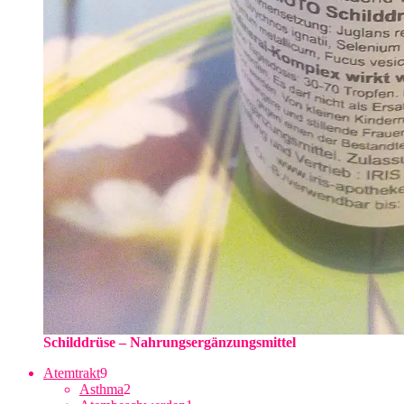
Schilddrüse – Nahrungsergänzungsmittel
9
Atemtrakt
9
Produkte
2
Asthma
2