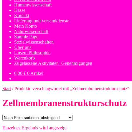
Humanwissenschaft
Kasse
Kontakt
Lieferung und versanddienste
Mein Konto
Naturwissenschaft
Sample Page
Sozialwissenschaften
Über uns
Unsere Philosophie
Warenkorb
Zugelassene Aktivitäten- Genehmigungen
0,00
€
0 Artikel
Start
/
Produkte verschlagwortet mit „Zellmembranenstrukturschutz“
Zellmembranenstrukturschutz
Einzelnes Ergebnis wird angezeigt