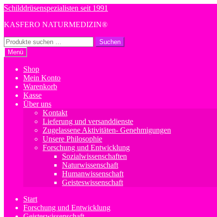
Zur
Zum
Schilddrüsenspezialisten seit 1991
Navigation
Inhalt
KASFERO NATURMEDIZIN®
springen
springen
Suchen
Suchen
nach:
Menü
Shop
Mein Konto
Warenkorb
Kasse
Über uns
Kontakt
Lieferung und versanddienste
Zugelassene Aktivitäten- Genehmigungen
Unsere Philosophie
Forschung und Entwicklung
Sozialwissenschaften
Naturwissenschaft
Humanwissenschaft
Geisteswissenschaft
Start
Forschung und Entwicklung
Geisteswissenschaft