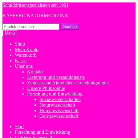
Zur
Zum
Schilddrüsenspezialisten seit 1991
Navigation
Inhalt
KASFERO NATURMEDIZIN®
springen
springen
Suchen
Suchen
nach:
Menü
Shop
Mein Konto
Warenkorb
Kasse
Über uns
Kontakt
Lieferung und versanddienste
Zugelassene Aktivitäten- Genehmigungen
Unsere Philosophie
Forschung und Entwicklung
Sozialwissenschaften
Naturwissenschaft
Humanwissenschaft
Geisteswissenschaft
Start
Forschung und Entwicklung
Geisteswissenschaft