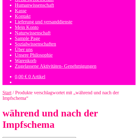
Humanwissenschaft
Kasse
Kontakt
Lieferung und versanddienste
Mein Konto
Naturwissenschaft
Sample Page
Sozialwissenschaften
Über uns
Unsere Philosophie
Warenkorb
Zugelassene Aktivitäten- Genehmigungen
0,00
€
0 Artikel
Start
/
Produkte verschlagwortet mit „während und nach der
Impfschema“
während und nach der
Impfschema