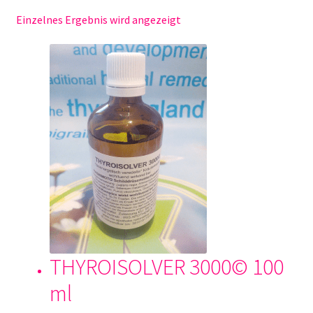
Kasse
Einzelnes Ergebnis wird angezeigt
Kontakt
Lieferung und versanddienste
Mein Konto
Naturwissenschaft
Sample Page
Sozialwissenschaften
THYROISOLVER 3000© 100
Über uns
ml
Unsere Philosophie