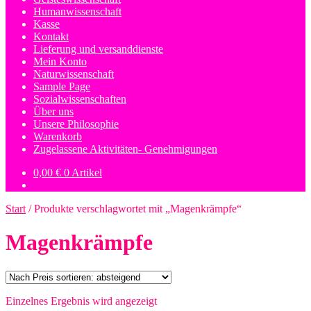
Humanwissenschaft
Kasse
Kontakt
Lieferung und versanddienste
Mein Konto
Naturwissenschaft
Sample Page
Sozialwissenschaften
Über uns
Unsere Philosophie
Warenkorb
Zugelassene Aktivitäten- Genehmigungen
0,00
€
0 Artikel
Start
/
Produkte verschlagwortet mit „Magenkrämpfe“
Magenkrämpfe
Einzelnes Ergebnis wird angezeigt