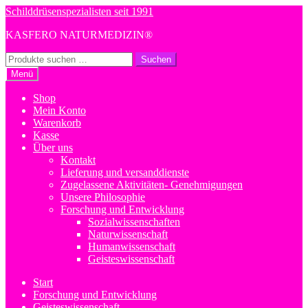
Zur
Zum
Schilddrüsenspezialisten seit 1991
Navigation
Inhalt
KASFERO NATURMEDIZIN®
springen
springen
Suchen
Suchen
nach:
Menü
Shop
Mein Konto
Warenkorb
Kasse
Über uns
Kontakt
Lieferung und versanddienste
Zugelassene Aktivitäten- Genehmigungen
Unsere Philosophie
Forschung und Entwicklung
Sozialwissenschaften
Naturwissenschaft
Humanwissenschaft
Geisteswissenschaft
Start
Forschung und Entwicklung
Geisteswissenschaft