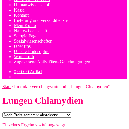
Humanwissenschaft
Kasse
Kontakt
Lieferung und versanddienste
Mein Konto
Naturwissenschaft
Sample Page
Sozialwissenschaften
Über uns
Unsere Philosophie
Warenkorb
Zugelassene Aktivitäten- Genehmigungen
0,00
€
0 Artikel
Start
/
Produkte verschlagwortet mit „Lungen Chlamydien“
Lungen Chlamydien
Einzelnes Ergebnis wird angezeigt